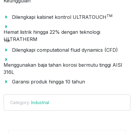
Keunggulan
TM
Dilengkapi kabinet kontrol ULTRATOUCH
Hemat listrik hingga 22% dengan teknologi
ULTRATHERM
TM
Dilengkapi computational fluid dynamics (CFD)
Menggunakan baja tahan korosi bermutu tinggi AISI
316L
Garansi produk hingga 10 tahun
Category:
Industrial